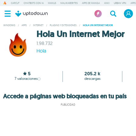
CAPCUT
CHATBOTS CON IA
MANUS
MALWAREBYTES
APPS DE MANGA
ANKI
URBAN VPN
APPS
WINDOWS
/
APPS
/
INTERNET
/
PLUGINS Y EXTENSIONES
/
HOLA UN INTERNET MEJOR
Hola Un Internet Mejor
1.98.732
Hola
5
205.2 k
7
valoraciones
descargas
Accede a páginas web bloqueadas en tu país
PUBLICIDAD