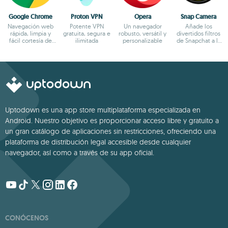
Google Chrome
Proton VPN
Opera
Snap Camera
Navegación web
Potente VPN
Un navegador
Añade los
rápida, limpia y
gratuita, segura e
robusto, versátil y
divertidos filtros
fácil cortesía de
ilimitada
personalizable
de Snapchat a la
Google
cámara de tu PC
Uptodown es una app store multiplataforma especializada en
Android. Nuestro objetivo es proporcionar acceso libre y gratuito a
un gran catálogo de aplicaciones sin restricciones, ofreciendo una
plataforma de distribución legal accesible desde cualquier
navegador, así como a través de su app oficial.
CONÓCENOS