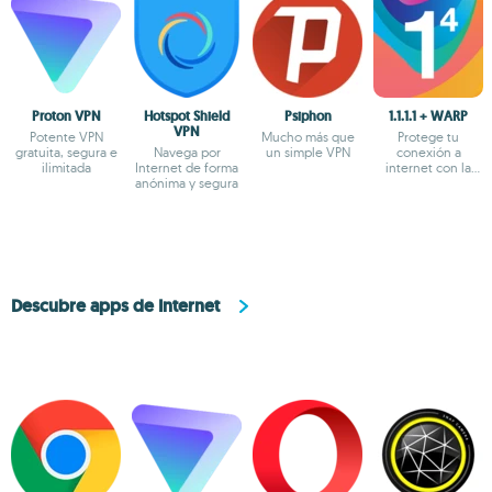
Proton VPN
Hotspot Shield
Psiphon
1.1.1.1 + WARP
VPN
Potente VPN
Mucho más que
Protege tu
gratuita, segura e
Navega por
un simple VPN
conexión a
ilimitada
Internet de forma
internet con la
anónima y segura
opción más segura
Descubre apps de Internet