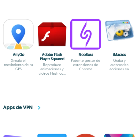
AnyGo
Adobe Flash
NooBoss
iMacros
Player Squared
Simula el
Potente gestor de
Graba y
movimiento de tu
Reproduce
extensiones de
automatiza
GPS
animaciones y
Chrome
acciones en
vídeos Flash con
Internet Explorer
su versión de 64
bits
Apps de VPN