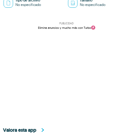
Tipo de archivo
Tamaño
No especificado
No especificado
PUBLICIDAD
Elimina anuncios y mucho más con Turbo
Valora esta app